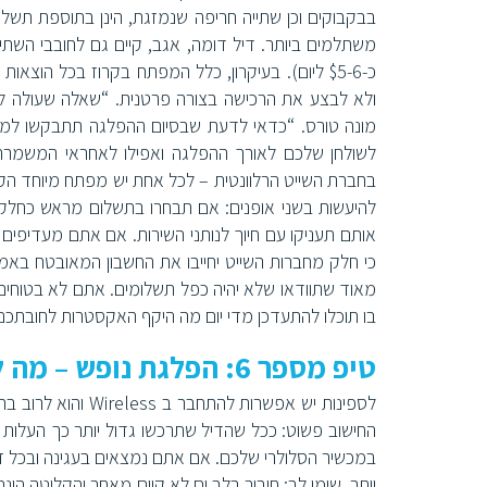
בבקבוקים וכן שתייה חריפה שנמזגת, הינן בתוספת תשלום.
משתלמים ביותר. דיל דומה, אגב, קיים גם לחובבי השתיי
ולא לבצע את הרכישה בצורה פרטנית. “שאלה שעולה 
מונה טורס. “כדאי לדעת שבסיום ההפלגה תתבקשו למעשה
בחברת השייט הרלוונטית – לכל אחת יש מפתח מיוחד הקובע
להיעשות בשני אופנים: אם תבחרו בתשלום מראש כחלק מ
אותם תעניקו עם חיוך לנותני השירות. אם אתם מעדיפים
כי חלק מחברות השייט יחייבו את החשבון המאובטח באמצ
מאוד שתוודאו שלא יהיה כפל תשלומים. אתם לא בטוחי
בו תוכלו להתעדכן מדי יום מה היקף האקסטרות לחובתכם
טיפ מספר 6: הפלגת נופש – מה לגבי קליטה סלולרית וגלישה באינטרנט?
לספינות יש אפשרות
החישוב פשוט: ככל שהדיל שתרכשו גדול יותר כך העלות ל
במכשיר הסלולרי שלכם. אם אתם נמצאים בעגינה ובכל זאת 
יותר. שימו לב: חיבור בלב ים לא קיים מאחר והקליטה הינ