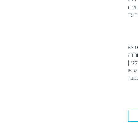
אחוז
היעד
י המוצא
פלורידה
וגוסט |
ירס או
חוק | בין נובמבר