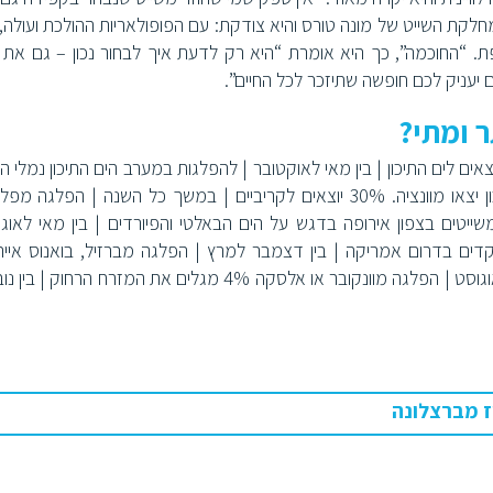
לקת השייט של מונה טורס והיא צודקת: עם הפופולאריות ההולכת ועולה, 
ת. “החוכמה”, כך היא אומרת “היא רק לדעת איך לבחור נכון – גם את 
 יעניק לכם חופשה שתיזכר לכל החיים”.
ר ומתי?
ונה טורס עולה כי: 35% מהקרוזים יוצאים לים התיכון | בין מאי לאוקטובר | להפלגות במערב הים התיכון נמל
למזרח הים התיכון יצאו מוונציה. 30% יוצאים לקריביים | במשך כל השנה | הפלגה מ
"ב – פורט לאודרדל, מיאמי ופורט קנוורל) 15% משייטים בצפון אירופה בדגש על הים הבאלטי והפיורדים | בין מאי לא
פנהגן, שטוקהולם או אמסטרדם 8% מתמקדים בדרום אמריקה | בין דצמבר למרץ | הפלגה מברזיל, בואנוס אי
ולפראיסו 8% מבלים בין הקרחונים באלסקה | בין מאי לאוגוסט | הפלגה מוונקובר או אלסקה 4% מגלים את המזרח הר
ז מברצלונה