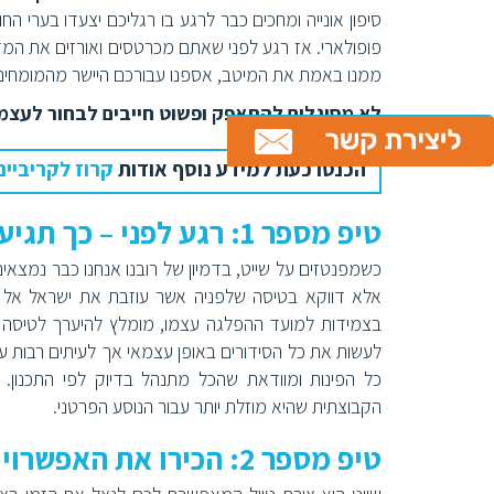
סיפון אונייה ומחכים כבר לרגע בו רגליכם יצעדו בערי הח
פופולארי. אז רגע לפני שאתם מכרטסים ואורזים את המז
ממנו באמת את המיטב, אספנו עבורכם היישר מהמומחים במונה טורס 6 טיפים חשובים שיעש
לא מסוגלים להתאפק ופשוט חייבים לבחור לעצמ
הכנסו כעת למידע נוסף אודות
קרוז לקריביים
טיפ מספר 1: רגע לפני – כך תגיעו בבטחה וללא דאגות מיותרות
כשמפנטזים על שייט, בדמיון של רובנו אנחנו כבר נמצאים
אלא דווקא בטיסה שלפניה אשר עוזבת את ישראל אל עב
בצמידות למועד ההפלגה עצמו, מומלץ להיערך לטיסה שתגי
לעשות את כל הסידורים באופן עצמאי אך לעיתים רבות ע
כל הפינות ומוודאת שהכל מתנהל בדיוק לפי התכנון. ית
הקבוצתית שהיא מוזלת יותר עבור הנוסע הפרטני.
טיפ מספר 2: הכירו את האפשרויות