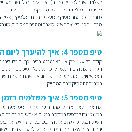
לשלום כשתחלפו על פניהם). אם אתם בכל זאת מעוניינים 
יציעו לכם טיולים דומים בסכומים קטנים יותר. אם תחברו
מיוחדים כגון סיור מסוקים מעל קרחונים באלסקה, צלילה
מכך – לפני היציאה לשייט מאחר ומספר המקומות מוגבל
טיפ מספר 4: איך להיערך ליום ההפלגה הראשון?
קודם כל עשו צ’ק אין באינטרנט בבית. כך, תוכלו ליה
הקדישו את היום הראשון להכיר את כל הסיפונים השונים, ה
האפשרויות ורמת הפרטים שתחוו. אם אתם חושבים שהלכ
המתייחסת למיקומכם המדוייק.
טיפ מספר 5: איך משלמים בזמן השהות על הספינה?
המגנטי גם לכרטיס המדמה כרטיס אשראי. לצורך כך תצט
השייט תצטרכו לשלם את החיובים בכרטיס האשראי: בא
יתרת החוב שצברתם במזומן. כדאי לדעת שבעוד שארוח