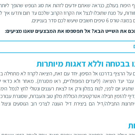
וף היפות בעולם, כנראה שאתם יודעים לזהות את סוג הנופש שהופך ליותר ו
וודות, על מנת שתוכלו לנצל את הקרוז הקרוב שלכם עד תום ותדעו איך ל
ו לכם סדר בעניינים.
כם את השייט הבא? אל תפספסו את המבצעים שאנו מציעים:
 על הרציף בדרכנו אל הסיפון. יחד עם זאת, היציאה לקרוז לא מתחילה באו
ר יעד היציאה (ליעדים הפופולריים, ראו מסגרת). מאחר ולא כדאי ל
ע יום לפני, לנוח במלון ורק אז לצאת רעננים ונטולי לחץ לנמל הימי. 
דיף להזמין חבילה אטרקטיבית הכוללת מלון טוב והעברות, שסוגרת עבורכ
רונות החבילה/דיל הם ביצירת דיל העונה לצרכי רוב הנוסעים וניצול 