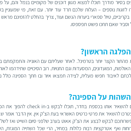
בסיור מודרך תוכלו למצוא מגוון דוכנים של מקומיים בנמל והם, על פי 
 לזוגות נוספים – העלות שלכם תרד עוד יותר. עם זאת, מי שמעוניין בסי
 בקריביים, טיול ספארי ביערות הגשם ועוד, צריך בהחלט להזמינם מראש ו
 וסביר שאם תחכו פשוט תפספסו.
נות מהתור הקצר יותר בטרמינל. לאחר שעליתם עם האונייה והתמקמתם ב
אולמות, המועדונים, המסעדות וגם החנויות. רוב הסיכויים שתידהמו לאור מ
תם לאיבוד חפשו מעלית, לצידה תמצאו איור ובו חתך הספינה כולל נ
אם אתם לא רוצים להסתובב עם מזומן בכיס ומעדיפים להשאיר אותו בכספת בחדר, תוכלו לבק
רכו להשאיר את פרטי כרטיס האשראי בעת הצ’ק אין. אין הדבר אומר שב
פשרותכם לבקש לבצע את הצ’ק אאוט בערב שלפני סיום השייט ואז לשל
ות ואף אטרקציות רבות כלולות במחיר, הרי שכל השתייה המוגזת, הש