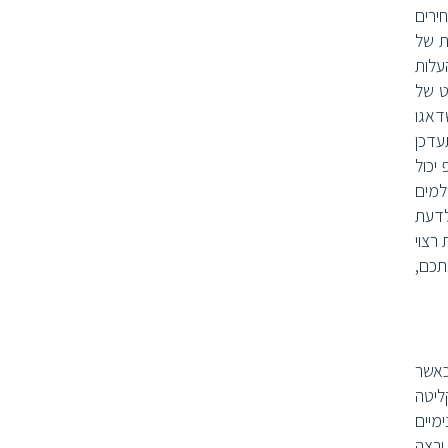
ירים
ת של
יסקת package שמוזילה את העלות
ט של
דאגו
אך מומלץ להתעדכן
יכול
למים
לדעת
רצוי
תכם,
ת כאשר
ליטה
מיים
 ירצה