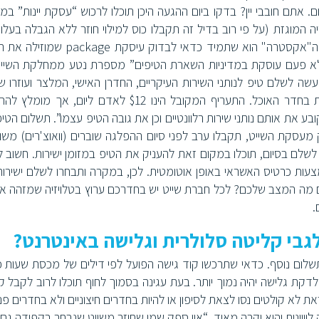
 אתם חובבי יין? בדקו ביום ההגעה היכן תוכלו לרכוש “עסקת יינות” במח
ה המוגזת (על פי רוב בדיל זה תקבלו כוס למילוי חוזר ללא הגבלה בעלו
כ-$5-6 ליום). בעיקרון, כלל המפתח בקרוז בכל הוצאות ה"אקסטרה" הוא שתמיד כדאי לבדוק ע
לא פעם עוסקת במדיניות השארת הטיפים” מספרת נטע ממחלקת השיי
 לשלם טיפ לנותני השירות העיקריים, החדרן האישי, המלצר ועוזרו ש
לשולחן שלכם לאורך ההפלגה ואפילו לאחראי המשמרת בחדר האוכל. התעריף המקובל הינו $12 לאדם ליום, 
 את אותם נותני שירות רלוונטיים וכן את גובה הטיפ עצמו”. תשלום הטיפ 
עסקת השייט, תקבלו ערב לפני סיום ההפלגה שוברים (וואוצ'רים) משו
 לשלם בסיום, תוכלו במקום זאת להעניק את הטיפ במזומן ישירות. חשוב 
עות כרטיס האשראי באופן אוטומטית. לכן, במקרה ותבחרו לשלם ישירות 
ם מה המצב שלכם? לכל חברת שייט יש בחדרכם ערוץ בטלויזיה שמזהה א
.
 להתחבר ב Wireless והוא לרוב בתשלום נוסף. כדאי שתרכשו קוד גישה הפועל לפי דילים של מכסת שעו
דקת גלישה יהיה נמוך יותר. בעת עגינה בסמוך לחוף תוכלו לרוב לקבל ק
לא קולטים נסו לצאת לסיפון או להיות בחדרים חיצוניים ולא בחדרים פני
ה לוויינית והיא יקרה מאוד. “אין ספק שמי שחוזר משייט שנבחר בקפידה גם