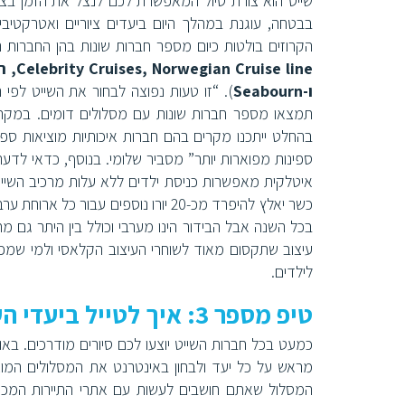
שייט הוא צורת טיול המאפשרת לכם לנצל את הזמן בצ
בבטחה, עוגנת במהלך היום ביעדים ציוריים ואטרקטיביי
הקרוזים בולטות כיום מספר חברות שונות בהן החברות ה
Norwegian Cruise line
,
Celebrity Cruises
, ה
ו-
Seabourn
). “זו טעות נפוצה לבחור את השייט לפי
תמצאו מספר חברות שונות עם מסלולים דומים. במקרים 
בהחלט ייתכנו מקרים בהם חברות איכותיות מוציאות ספי
ספינות מפוארות יותר” מסביר שלומי. בנוסף, כדאי לדעת
איטלקית מאפשרות כניסת ילדים ללא עלות מרכיב השייט 
כשר יאלץ להיפרד מכ-20 יורו נוספים
בכל השנה אבל הבידור הינו מערבי וכולל בין היתר גם מח
עיצוב שתקסום מאוד לשוחרי העיצוב הקלאסי ולמי שמפנ
לילדים.
טיפ מספר 3: איך לטייל ביעדי העגינה?
כמעט בכל חברות השייט יוצעו לכם סיורים מודרכים. באופ
מראש על כל יעד ולבחון באינטרנט את המסלולים המוצע
המסלול שאתם חושבים לעשות עם אתרי התיירות המככבי