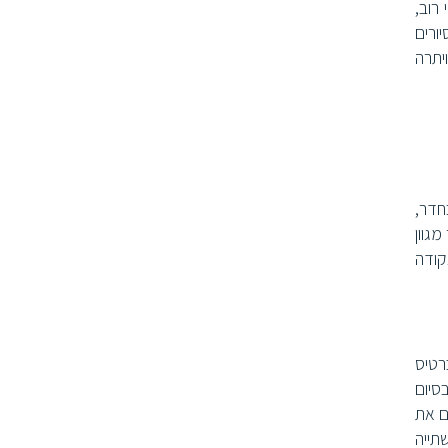
רוב,
ורים
יתרה
חדר,
גוון
קודה
ש ב-check in להפוך את הכרטיס
סיום
ם את
תייה