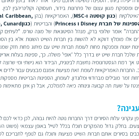
ורה יעילה ביותר. הספינה משיטה אתכם מיעד אחד לאחר בזמן שאתם י
ם ומספקת מגוון עצום של פתרונות בידור, תעסוקה וקולינריהבין לבין. 
איטלקיות (
כגון קוסטה ו-MSC
), האמריקאיות (בהן
,
al Caribbean
ספינות של חברת
Disney
ו
Princess
) והבריטיות (
כגון
, Cunard
 החברה” אומר שלומי ברק, מנהל הסיטונאות של מונה טורס. “לעיתים קר
אלו מומלץ דווקא לא להשוות בין חברות השייט השונות אלא בין הספי
נות ישנות ומפנקות פחות לעומת חברות שייט עם מיתוג פחות חזק שמוצ
 שלכל חברת שייט יש בדרך כלל ‘אופי’ משלה. כך, ספינות בעלות אוריינ
אך רמת הגסטרונומיה נחשבת לבינונית, הבידור הוא נישתי ומי שרוצה ל
 עבור כל ארוחת ערב. החברות האמריקאיות לעומת זאת מציעות אמנם מבצעים עבור ילדים 
זות זמר מובילים מברודווי ומלונדון. לעומתן, הספינות הבריטיות מספקות
טז על שעת תה קבועה ונינוחה כיאה לממלכה, אבל הן אינן מתאימות כ
ן עקרוני עלות הסיורים דרך החברות נוטה להיות גבוהה, לכן כדאי לכם ל
ים. בחלק גדול מהמקרים תוכלו בכלל לטייל באופן עצמאי (פשוט השוו
ם בסיורים אותם חברות השייט מציעות ותוכלו גם לנופף לחבריכם לס