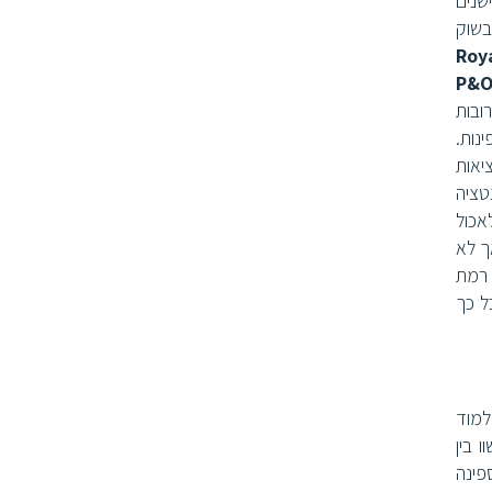
שנים
בשוק
Roy
P&O
ובות
נות.
יאות
טציה
אכול
אך לא
 רמת
ל כך
למוד
 בין
פינה