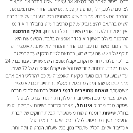
בדמי ביטול ולאחר מכן למצוא את עצמינו שסוג החדר אינו מתאים
לצרכים שלכם, חלון, מרפסת, פנימי. או שסוג החדר אינו תואם את
ההרכב המשפחתי. מחירי השייט משתנים בכל רגע נתון על ידי חברת
השייט בהתאם להיצע וביקוש. לכן מרכיב השייט בחבילה הוא דינמי
ואין ביכולתנו לעקוב אחרי השינויים בכל רגע נתון.
הליך ההזמנה
ההזמנה בשלב ראשון היא בגדר אופצייה בלבד. המשמעות היא
שההזמנה משוריינת עבורכם החדר והמחיר לא ישתנו. לאופצייה יש
תוקף של 24 שעות עד שבוע, בהתאם לטווח הזמן שעד להפלגה.
בד"כ הפלגות לחודש הקרוב יקבלו אופצייה שמשוריינת עבורכם ל 24
שעות בלבד. הזמנות לחודשים והלאה יקבלו אופצייה של 72 שעות
ועד שבוע. עד תום מועד פקיעת האופצייה עליכם להחליט האם אתם
מתחייבים או שההזמנה מתבטלת מאליה. התחייבותכם לאופצייה
משמעותה
שאתם מחוייבים לדמי ביטול
בהתאם לחוקי חברת
השייט. עבור מרכיב השייט ובית המלון, חוק הגנת הצרכן לביטול
עיסקת מכר מרחוק
אינו חל,
מאחר ומדובר בשירות שתחילתו וסופו
בחו"ל.
טיסות
הזמנת טיסות משמעותה קבלת החוקים של חברת
התעופה בגין דמי ביטול. לכל כרטיס יש גובה דמי ביטול
אינדיבידואליים. הכלל שתמיד נכון, ככל שעלות הכרטיס זולה יותר,