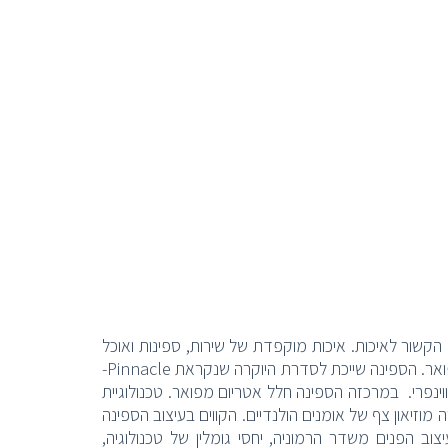
קשור לאיכות. איכות מוקפדת של שירות, ספינות ואוכל
גורמה כולם באים לידי ביטוי בעוצמה של הספינה החדשה, שהצטרפה אל הצי המפואר. הספינה שייכת לסדרת היוקרה שנקראת Pinnacle-
נפרי. במרכזה הספינה חלל אטריום מפואר. טכנולוגיית
וזיאון צף של אומנים הולנדיים. הקווים בעיצוב הספינה
וב הפנים משדר הרמוניה, יחסי גומלין של טכנולוגיה,