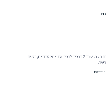
ות.
טיסה עם אל-על בבוקר לאמסטרדאם. הגעה למלון התמקמות יומיים חופשיים להכרת העיר. ישנם 2 דרכים להכיר את אמסטרדאם, רגלית
עיר.