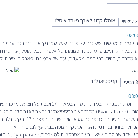
אוסלו קרוז לאורך פיורד אוסלו
יר קטנה וסימפטית, ששוכנת על פיורד שעל שמו נקראת. בנורבגית עתיק
י נובל היוקרתיים, פרס שנוסד כצוואתו של אלפרד נובל. אוסלו, עיר שרח
א מדרחוב, חנויות בתי קפה ומסעדות. עיר של ארמונות, פארקים, טירות ו
קריסטיאנלנד
08:0
עיר הנמל החמישית בגודלה במדינה נוסדה במאה 
"קוואדרטורן" (Kvadraturen) מרכז העיר כריסטיאנסנד נחשב לאזור 
גדולה ביותר בנורווגיה. העיר העתיקה רצופה בבתי עץ לבנים וזהו אחד הרי
בעיר אטרקציות למשפחות Dyreparken, גן חיות ענק ופארק שעשועים.