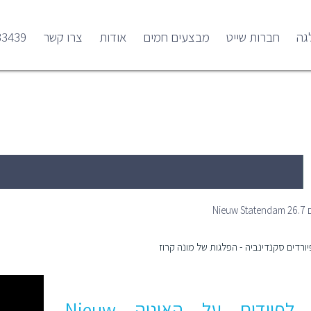
גה
חברות שייט
מבצעים חמים
אודות
צרו קשר
33439
Nieuw State
ים
Ni
קרוז לפיודים על האוניה Nieuw