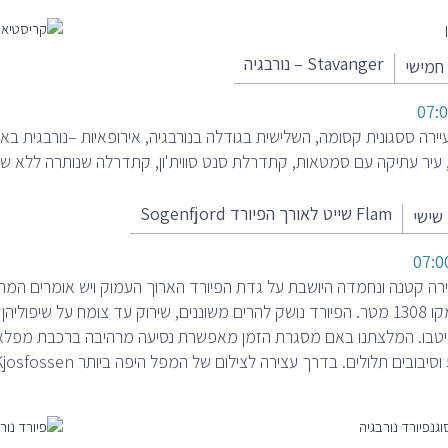
Stavanger – נורבגיה
07:0
יירה ססגונית קסומה, השלישית בגודלה בנורבגיה, אירופאיות –נורבגית באו
, עיר עתיקה עם סמטאות, קתדרלת סנט סווית'ון, קתדרלה שנותרה ללא שינו
Flam שייט לאורך הפיורד Sogenfjord
07:0
ק"מ ועומקו 1308 מטר. הפיורד נושק להרים משוננים, שירוק עד צומח על שיפ