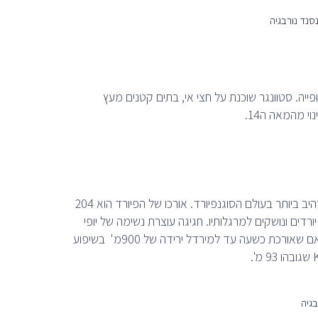
פייה. סטוונגר שוכנת על חצי אי, בתים קטנים מעץ
י מהמאה ה14.
פלאם עיירה קטנה ונחמדה היושבת על גדת הפיורד הארוך העמוק ויש אומרים המרהיב ביותר בעולם הסוגנפיורד. אורכו של הפיורד הוא 204
וליהן יורדים ונושקים למרגלותיו. חגיגה עוצרת נשימה של יופי
טבעי במיטבו. המלצתנו באם מסגרת הזמן מאפשרת נסיעה מרהיבה ברכבת מפלאם שאורכת כשעה עד למירדל ירידה של 900מ' בשיפוע