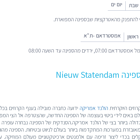
יום ים
י להתפנק מהאטרקציות שבספינה המפוארת.
אמסטרדאם -ת"א
 07:00, ירדים מהספינה עד השעה 08:00
Nieuw Statend
וזים היוקרתית
הולנד אמריקה
ידועה כחברה מובילה בענף הקרוזים בכל ה
דולה ביותר בצי של הולנד אמריקה.הסנדקית של הספינה נבחרה עופרה ווי
אובזרת במערכות המתקדמות ביותר בעולם לניווט ובטיחות. הספינה מהווה מ
ים בכדי ליצור זרימה עם אלמנטים ארכיטקטוניים מעולם המוזיקה. עיצ