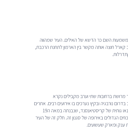
ה משמעות השם כר הדשא של האילים. העיר שמהווה
וב קארל חוצה אותה מקשר בין הארמון לתחנת הרכבת,
קתדרלות.
ה17יושבת על חצי אי. מרכז העיר מרושת ברחובות שתי וערב מקבילים נקרא
הקניות הטוב בדרום נורבגיה ובקיץ נערכים בו אירועים רבים. אתרים
מרכזיים בעלי עניין בעיר הם מבצר כריסטיאנהולם שנבנה במאה ה17, הקתדרלה הנאו גותית של קריסטיאנסנד, שנבנתה במאה ה19
כוזים הגדולים באירופה של סגנון זה. חלק זה של העיר