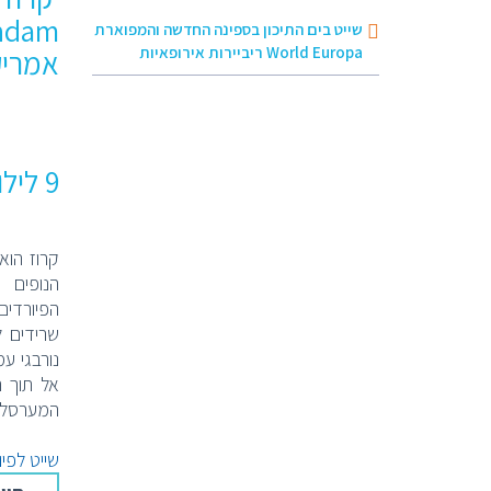
שייט בים התיכון בספינה החדשה והמפוארת
World Europa ריביירות אירופאיות
אמרי
9 לילות 10 ימים
קרוז הוא
הנופים 
הפיורדים
שרידים ל
נורבגי עמ
אל תוך ה
המערסלים
שייט לפיו