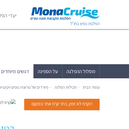
יעדי הפל
הפלגות נופש בחו"ל
פיורדים של נורווגיה נופים ויקינגיים 26.7 ndam
Holland America Line - הולנד אמריקה
|
10 ימ
מסלול ההפלגה
על הספינה
דגשים מיוחדים
עמוד הבית
חבילות הפלגה
פיורדים של נורווגיה נופים ויקינגיים 26.7 euw Statendam
הקרוז לא זמין, בחר קרוז אחר במקום