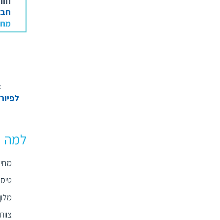
חוו
חבי
מחי
>
לפיור
למה ד
מחיר
טיסו
מלון 4* מרכזי באמסטרדאם לילה לאח
צוות