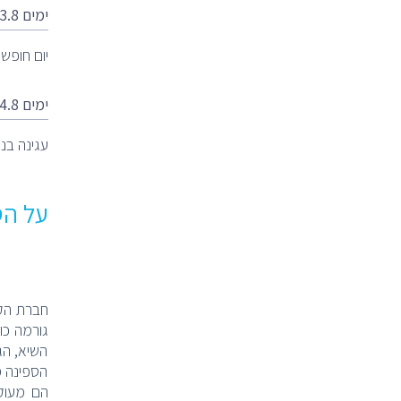
ימים 3.8 שבת
יום חופש
ימים 4.8 ראשון
עגינה בנמל אמסטרדאם
על הספינה am
חברת הקר
השיא, הג
הספינה מ
הם מעוקל