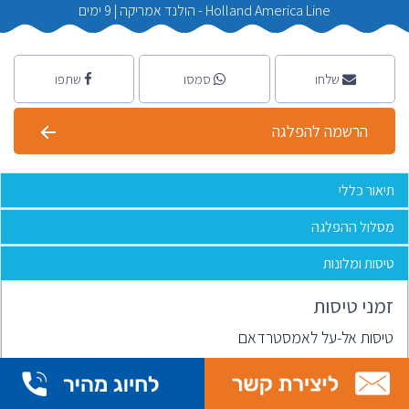
Holland America Line - הולנד אמריקה
|
9 ימים
שלחו
סמסו
שתפו
הרשמה להפלגה
תיאור כללי
מסלול ההפלגה
טיסות ומלונות
זמני טיסות
טיסות אל-על לאמסטרדאם
ת"א - אמסטרדאם
05:10-09:00