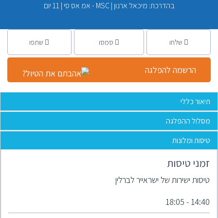
בהדרכת: מיכאל ארנון | MSC - אמ אס סי
|
11 יום
שלחו
סמסו
שתפו
הרשמה להפלגה
תיאור כללי
מסלול ההפלגה
טיסות ומלונות
זמני טיסות
טיסות ישירות של ישראייר לברלין
14:40 - 18:05