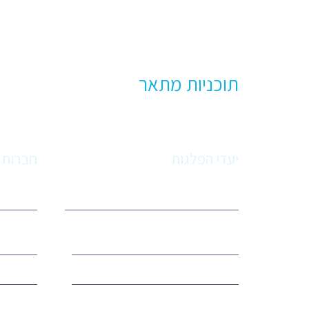
תוכניות מתאר
יעדי הפלגות
חברות 
יעדי הפלגה
חברות 
הפלגות במערב הים התיכון, שייט
לאורך הריביירות של אירופה
רויאל ק
קרוז הפלגות לפיורדים סקנדינביה
MSC – אמ אס סי קרוז
הפלגות באיים הבריטים. אנגליה,
פרינסס incess