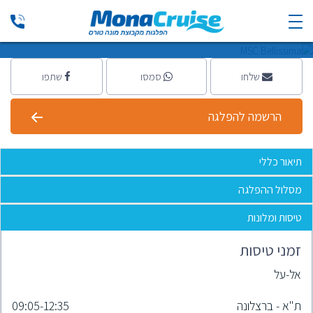
Bellissima ספינה חדשה
MSC - אמ אס סי
|
10 ימים
שלחו
סמסו
שתפו
הרשמה להפלגה
תיאור כללי
מסלול ההפלגה
טיסות ומלונות
זמני טיסות
אל-על
ת"א - ברצלונה
09:05-12:35