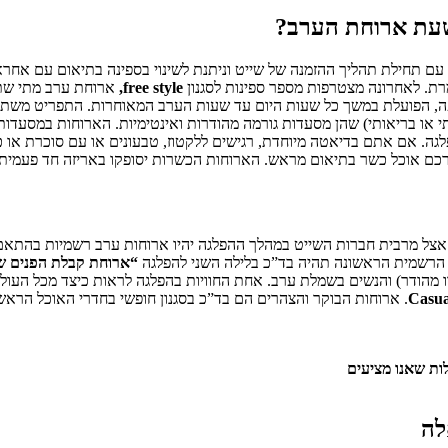
שעת ארוחת הערב?
 תחילת תהליך ההזמנה של שייט וניתנת לשינוי בספינה בתיאום עם אחר
. לאחרונה מצטרפות מספר ספינות לסגנון
free style,
ארוחת ערב מתי שתר
 בופה, הפועלת במשך כל שעות היום עד שעות הערב המאוחרות. התפריט מש
י או בריאותי) שהן מסעדות גורמה מהודרות ואינטימיות. הארוחות במסעדו
לגה. אם אתם בדיאטה מיוחדת, רגישים ללקטוז, טבעונים או עם סוכרת א
בורכם אוכל כשר בתיאום מראש. הארוחות הכשרות יסופקו באריזה חד פעמי
ה הרשמית הראשונה תהיה בד”כ בלילה השני להפלגה
“ארוחת קבלת הפנים ש
דו מהודר) והנשים בשמלת ערב. אחת החוויות בהפלגה לראות כיצד מכל העו
Casua
. ארוחות הבוקר והצהרים הם בד”כ בסגנון חופשי בחדרי האוכל הראשיי
ות שאנו מציעים
לה