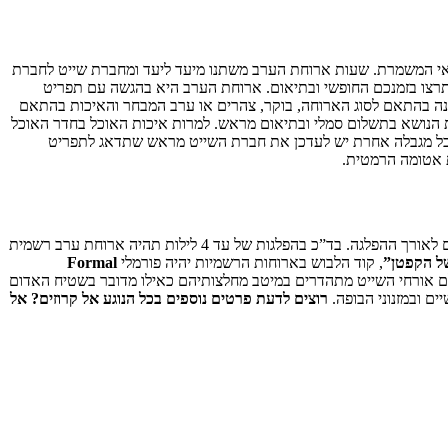
אי המשמרת. שעות ארוחת הערב משתנו מיעד ליעד ומחברת שייט לחברת
צו בזמנכם החופשי ובתיאום. ארוחת הערב היא בהגשה עם תפריט
תנה בהתאם לסוג הארוחה, בוקר, צהרים או ערב המבחר והאיכות בהתאם
ת הנושא בתשלום סמלי ובתיאום מראש. למרות איכות האוכל בחדר האוכל
ו כל מגבלה אחרת יש לעדכן את חברת השייט מראש שתדאג לתפריט
ת אטומה הרמטית.
חשוב להתעדכן בקוד הלבוש המקובל בחברת השייט, לכל חברה קוד לבוש. אצל מרבית חברות השייט במהלך ההפלגה יהיו ארוחות ערב רשמיות בהתאם לאורך ההפלגה. בד”כ בהפלגות של עד 4 לילות תהיה ארוחת ערב רשמית
ל הקפטן”
, קוד הלבוש בארוחות הרשמיות יהיה פורמלי
Formal
לם אורחי השייט מתהדרים במיטב מחלצותיהם כאילו מדובר בשטיח האדום
ם ובמזנוני הבופה.
רוצים לדעת פרטים נוספים בכל הנוגע אל קרוזים? אל