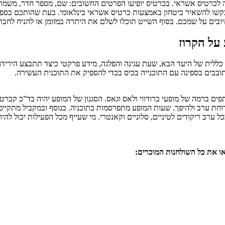
ה לכרטיס אשראי. בכרטיס יופיעו הפרטים החשובים: שם, מספר חדר, משמרת
קשו להשאיר ביטחון באמצעות כרטיס אשראי בינלאומי. בעת שהותכם בספינ
החיובים על שמכם. בסוף השייט תוכלו לשלם את היתרה במזומן או להניח 
על הקרוז
כללית של היעד הבא, שעת עגינה והפלגה, מידע פרקטי כיצד תתבצע הירידה 
סתובבים בספינה עם התוכנייה בכיס בכדי להספיק את התוכנית העשירה.
ם ברמה של מופעי ברודווי ולאס וגאס. הסגנון של המופע יהיה בד”כ קברט
 ערב ולהיפך. שעות המופע מתפרסמות בתוכניה. בנוסף ובמקביל מתקיימים
כל ערב ריקודים לטיניים, סלוניים וקאנטרי. מי שעייף מכל הפעילות יכול לה
או את כל השולחנות המוכרים: