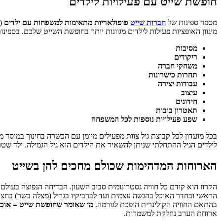
חופשת שייט עם פעילויות לילדים
מספר ספינות של
חברות שייט
פופולאריות מתאימות למשפחות עם ילדים
(
מיגוון האופציות פעילות לילדים מגוונות יותר בחופשת השייט שלכם. בספינות 
מסיבות
ריקודים
משחקי חברה
תחרות כישרונות
עבודות יצירה
עיצוב
חידונים
תאטרון בובות
שפע פעילויות נוספות לכל המשפחה
בכל מועדון לכל קבוצת גיל צוות מפעילים מיומן עם הכשרה בחינוך במוסד
לילדים הגיל ההתחלתי שניתן להשאיר את הילדים הוא גיל הגמילה. ילד שטר
הארוחות המדהימות שכולם מחכים להן בשייט
הקרוז הוא קודם כל חוויה גסטרונומית סביב השעון. הבדיחה הנפוצה בעולם 
הראשי ובחדר האוכל בהגשה עצמית ועד לברביקיו בגריל (מצלה בשר) בחצות 
בהתאם החוויה הקולינרית הופכת לגורמה.
מי שאומר שחופשת שייט = אוכל
ארוחת הערב נחלקת למשמרות.