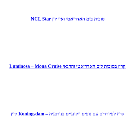
סוכות בים האדריאטי ואיי יוון NCL Star
קרוז בסוכות לים האדריאטי וההגאי Luminosa – Mona Cruise
קרוז לפיורדים עם נופים ויקינגיים בנורבגיה – Koningsdam קיץ