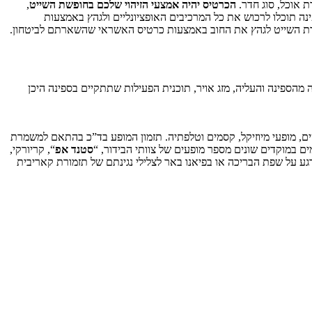
 אוכל, סוג חדר.
הכרטיס יהיה אמצעי הזיהוי שלכם בחופשת השייט
,
ה תוכלו לרכוש את כל המרכיבים האופציונליים ולגהץ באמצעות
לחברת השייט לגהץ את החוב באמצעות כרטיס האשראי שהשארתם לביטחון.
מהספינה והעליה, מזג אויר, תוכנית הפעילות שתתקיים בספינה היכן
ים, מופעי מיוזיקל, קסמים וטלפתיה. תזמון המופע בד”כ בהתאם למשמרת
 במוקדים שונים מספר מופעים של צוותי הבידור, “
סטנד אפ
“, קריורקי,
ירגע על שפת הבריכה או בפיאנו באר לצלילי נגינתם של תזמורת קאריבית