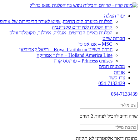
הפלגות נופש בחו"ל
יעדי הפלגה
הפלגות במערב הים התיכון, שייט לאורך הריביירות של אירופ
קרוז הפלגות לפיורדים סקנדינביה
הפלגות באיים הבריטים. אנגליה, אירלנד, סקוטלנד ווילס
חברות שייט
MSC – אמ אס סי
חברת השייט Royal Caribbean – רויאל קאריביאן
Holland America Line – הולנד אמריקה
Princess cruises – פרינסס קרוז
מבצעים חמים
אודות
צרו קשר
054-7133439
054-7133439
שדה חייב להכיל לפחות 2 תווים
כתובת דואר אלקטרוני לא תקינה