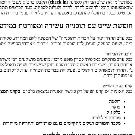
כשתשלימו את שלב הבידוק לספינה (
check in
) תקבלו כרטיס מגנטי הדומ
שבאמצעותו תוכלו להיכנס לחדר, לרדת ולעלות לספינה. כנגד הכרטיס תתב
הכרטיס. בכל יום תוכלו להתעדכן באמצעות ערוץ טלוויזיה פנימי ביתרת 
חופשת שייט עם תוכנייה עשירה ומפורטת במידע 
בכל ערב החדרן יניח על הכרית “תוכנייה” של הספינה ליום המחרת. סקירה 
ומתי, שעות הפעלה, חוגים, לו”ז הופעות וכיו”ב. מרבית מאורחי הספינה מ
תוכניות הבידור
בכל ערב מתקיים באמפיתיאטרון מופע מרכזי. מופעים מושקעים רבי משתתפי
ארוחת הערב, משמרת ראשונה יצפו במופע בזמן שמשמרת שנייה תאכל ארוחת
ג’ז, תחרויות משחקים היתוליים, פעילויות בבריכת השחייה ועוד. לרקדנים ב
או פסנתרן בודד.
קזינו בעת השייט
בכל האוניות יש קזינו הפועל רק כאשר האונייה נמצאת בלב ים.
בקזינו תמצ
רולטה
פוקר
בלק ג’ק
מכונות מזל לרוב
מלבד הימורים רגילים מתקיימים בו גם טורנירים ותחרויות מיוחדות