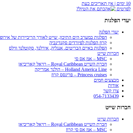
10 ימים | אין תאריכים כעת
לפרטים
יעדי הפלגות
יעדי הפלגה
הפלגות במערב הים התיכון, שייט לאורך הריביירות של אירופ
קרוז הפלגות לפיורדים סקנדינביה
הפלגות באיים הבריטים. אנגליה, אירלנד, סקוטלנד ווילס
חברות שייט
MSC – אמ אס סי
חברת השייט Royal Caribbean – רויאל קאריביאן
Holland America Line – הולנד אמריקה
Princess cruises – פרינסס קרוז
מבצעים חמים
אודות
צרו קשר
054-7133439
חברות שייט
חברות שייט
חברת השייט Royal Caribbean – רויאל קאריביאן
MSC – אמ אס סי קרוז