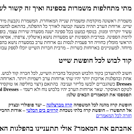
מתי מתחלפות משמרות בספינה ואיך זה קשור ל
משמרת ראשונה מוקדמת ומשמרת שנייה המאוחרת. המשמרת נקבעת מיד עם
שייט. ארוחת הערב תהיה בשעה קבועה לאורך כל ההפלגה, בהתאם למשמרת
עשיר יוקרתי ומגוון. בנוסף כמעט בכל ספינה ישנה מסעדה שירות עצמי,
לרמת הספינה. במרבית הספינות יש מסעדות נושא (איטלקי, צרפתי, אסיאת
הראשי מומלץ כחוויה חד פעמית לנסות גם ארוחת ערב במסעדת נושא בהפ
מיוחד. למעוניינים בארוחות כשרות – מרבית חברות השייט יוכלו לספק ע
קוד לבוש לכל חופשת שייט
אחת ובהפלגות ארוכות יותר יהיו שתי ארוחות ערב רשמיות ויותר. הארוח
Dresses
כשהגברים ילבשו בלייזר ועניבה בהתאם (רצוי בחליפה או טוקסי
לטקס האוסקר. שאר ארוחות הערב יהיו בלבוש נוח ולא רשמי –
l Dresses
תפספסו את המאמרים הבאים שלנו:
חופשת קרוז מהנה לכל המשפחה
קרוז מברצלונה
– יעד פופולרי ובצדק
אל תתפשרו – חופשת קרוז בלתי נשכחת
קרוזים בים הבלטי
– אודות החביל
חזרה לכל המאמרים
אהבתם את המאמר? אולי תתעניינו בהפלגות הא