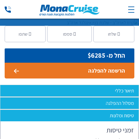
בסוכות. בספינה 11-25.10 Sapphire
בהדרכת: אבי הספל | Princess cruises - פרינסס קרוז
|
15 יום
שלחו
סמסו
שתפו
החל מ- $
6285
הרשמה להפלגה
תיאור כללי
מסלול ההפלגה
טיסות ומלונות
זמני טיסות