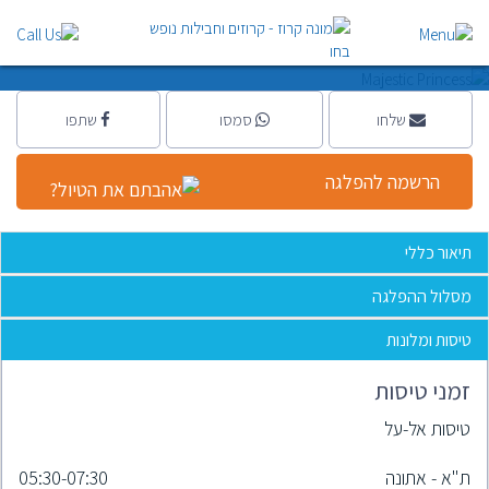
Princess
Princess cruises - פרינסס קרוז
|
8 ימים
שלחו
סמסו
שתפו
הרשמה להפלגה
תיאור כללי
מסלול ההפלגה
טיסות ומלונות
זמני טיסות
טיסות אל-על
ת"א - אתונה
05:30-07:30