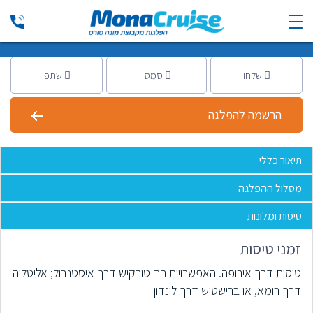
אביב במערב האיים הקריביים MSC Divina
MSC - אמ אס סי
|
11 יום
שלחו
סמסו
שתפו
הרשמה להפלגה
תיאור כללי
מסלול ההפלגה
טיסות ומלונות
זמני טיסות
טיסות דרך אירופה. האפשרויות הם טורקיש דרך איסטנבול; אליטליה
דרך רומא, או ברישטיש דרך לונדון