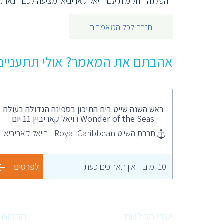
ההפלגה החלומית עם רויאל קאריביאן מציעה לכם הנאות ר
חזרה לכל המאמרים
אהבתם את המאמר? אולי תתעניינו
ראש השנה שייט בים התיכון בספינה הגדולה בעולם
Wonder of the Seas רויאל קאריביין 11 יום
חברת השייט Royal Caribbean - רויאל קאריביאן
10 ימים | אין תאריכים כעת
לפרטים
יעדי הפלגות
חברות 