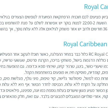
מרגע שהמועדון נפתח עד 22:00 כל יום ללא עלות. בין השעות 22:00-2 לפנות בוקר יש אפשרות לשלם על מנת להשת
המועדון. כמו כן, יש תוכנית לתינוקות בגילאי חצי שנה עד 36 חודשים ולרוב יש אזור משחק לגילאים אלה ללא עלות נוסך, אך
הרוב המכריע של פעילויות השייט עם RC Royal Caribbean cruises כלול כבר במחיר ההפלגה, כאשר תוכלו לעקוב אחר הפעי
 כוללות הדגמות בישול, משחקי בריכה, הקרנת סרטים, שעשועי טריוויה, שי
מו שיעורי כושר, בינגו, טורניר קזינו, שירותי ספא וכדומה. גם ההופעות בתי
מים, קומדיות, מוסיקה חיה או מופעים בהשתתפות הקהל.
רות כמו למשל, סימולטור גלישה, קיר טיפוס, מיני גולף, מגלשות מים, מ
 החלקה על הקרח ללא עלות. הכניסה לחדר הכושר אף היא ללא עלות 
הכושר מציע מגוון שיעורים בעלות נוספת כמו יוגה, ספינינג, פילאטיס וכד
וזי, אזורי סולריום המוגבלים למבוגרים בלבד. עם זאת, חלק מהאזורים בס