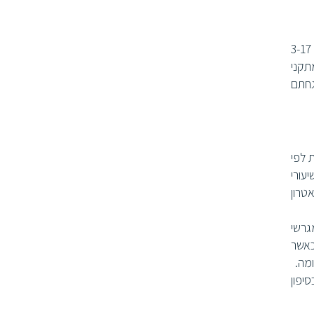
משפחתית היא הנאה גדולה וברויאל קריביאן מציעים לכם תוכנית הרפתקאות המיועדת לנופשים הצעירים בגילאי 3-17
מש במתקני
 בהשגחתם
לויות לפי
עורי
אטרון
גרשי
כאשר
ומה.
יפון