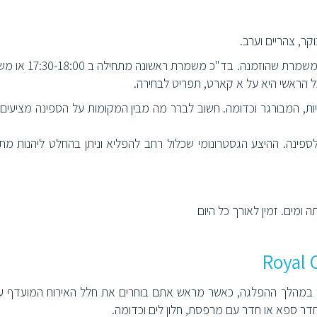
ר, צהריים וערב.
חדר האוכל המרכזי של הספינה מציע ארוחת ערב ע"פ המשמרת שהוזמנ
ניקיות, המבורגר וכדומה. חשוב לברר מה מבין המקומות על הספינה מציעים 
ספינה. ההיצע הגסטרונומי שכלול רחב להפליא וניתן בהחלט ליהנות מת
ה ומים. זמין לאורך כל היום
ח בו תשהו במהלך ההפלגה, כאשר מראש אתם בוחרים את חלל האירוח המועדף ע
דר ספא או חדר עם מרפסת, חלון לים וכדומה.