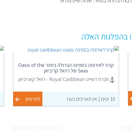
בות הכלולות במחיר. שיהיה שייט נפלא!
 בהפלגות האלה
קרוז לאירופה בספינה הגדולה ביותר Oasis of the
Seas של רויאל קריביאן
חברת השייט Royal Caribbean - רויאל קאריביאן
10 ימים | אין תאריכים כעת
לפרטים
13
שייט
מונה טורס לשירותכם