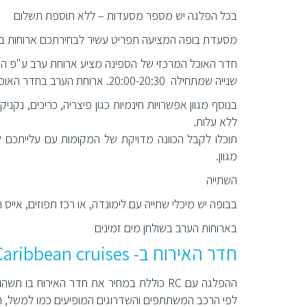
בכל הפלגה יש מספר מסעדות – ללא תוספת תשלום
מסעדת בופה המציעה תפריט עשיר לבחירתכם ארוחות בוק
שנייה שמתחילה 20:00-20:30. ארוחת הערב בחדר האוכל הראשי היא על א קארט, תפריט לבחירה.
בנוסף מגוון אפשרויות חינמיות כגון פיצריה, כריכים, נק
ללא עלות.
תוכלו לקבל הכוונה מדויקת של המקומות עם עלייתכם ל
מגוון.
השתייה
בבופה יש מיכלי שתייה עם לימונדה, או רכז תפוזים, אייס ת
בארוחות הערב בשולחן מים זמינים
חדר האירוח ב- Royal Caribbean cruises
ההפלגה עם RC כוללת במחיר את חדר האירו
לפי הרכב המשתתפים והשדרוגים המופיעים כמו למשל, ח