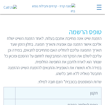
הרשמה להפלגה
טופס הרשמה
שייט בים התיכון Enchanted הנסיכה הקסומה איטליה יוון ומונטינגרו
ערי אימפריות ואיים 19.5
הזמנת שייט אינה מחייבת אתכם בעלות. לאחר הזמנת השייט ישלח
אליכם אישור הזמנה עם אופציה ותאריך תפוגה. בחלון הזמן שעד
תאריך התפוגה עליכם להחליט האם מתחייבים לתנאים, במידה וכן
עליכם לשלם את המקדמה המתבקשת לחתום על ההסכם ומכאן כל
שנותר הוא לארוז ולתכנן את החופשה החלומית.
במידה ולא תאשרו את האופצייה והתנאים להזמנת השייט ההזמנה
תתבטל מאליה ללא חיוב כלשהו.
שדות המוסמנים בכוכבית* הינם חובה למילוי.
תקנון
טופס לשליחה בפקס