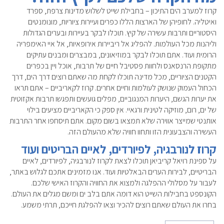
קרוז למערב הים התיכון – בחבילת שייט לשלוש מדינות צרפת, ספרד
ואיטליה. לחופיהן של הארצות הללו כפרים ועיירות ציוריות, מונומנטים
היסטוריים ותרבות עשירה של קיץ. תוכלו לבקר בעיירות ובערים הגדולות
וליהנות מכל העולמות. להפליג אל ריביירות אירופאיות, אל איי האימפריה
הרומית ועוד. אתם תוכלו לבקר במוזיאונים, במבצרים ומבנים עתיקים
מתקופת הרנסאנס ולחוות פסטיבל חיים של תרבות, אוכל ויין בכפרים
הקטנים הציוריים, מכל מדינה תוכלו לקחת מה שאתם רוצים דרך הים, דרך
הכחול העמוק שנושק לעולמות וחיים אחרים. קרוז לקאריביים – אתם תראו
את יערות הגשם, היערות המנגוביים, מפלים גועשים ותפגשו תרבות אקזוטית
של ים, רום, מוזיקה לטינית ורגאיי. אין ספק כי הקאריביים מציעים בילוי
אותנטי שמייצר אווירה שלא תמצאו בשום מקום. אתם תיסחפו אחר התרבות
העשירה והצבעונית הזו ותחוו חוויה שלא מהעולם הזה.
קרוז לנורבגיה, לפיורדים, לאיים הבריטים ועוד
על ספינת רויאל קריביאן תוכלו לצאת לקרוז לנורבגיה, לפיורדים, לאיים
הבריטיים, לבירות הערים הבאלטיות ועוד. אנו מזמינים אתכם לגלוש באתר,
לעבור על מסלולי ההפלגה ולמצוא את החוויה והקרוז האישי שלכם.
הקונספט בחבילות השייט הוא דומה אתם בלב ים ומשם מגלים את העולם.
בחרו את העולם שאתם רוצים להכיר וצאו להפלגת חייכם, תרתי משמע.