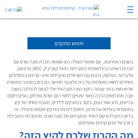
הפלגות חבילות
מאי 2027 |
חיפוש מתקדם
בשנים האחרונות, עם שיתופי פעולה כמו שעושה חברת מונה טורס עם
חברות השייט הבינלאומיות המובילות: רויאל קאריביין, MSC, פרינסס,
סלבריטי, הפלגות, נהנים גם הישראלים מחבילות שייט- קרוזים במסלולים
מיוחדים לחוויה מושלמת על בית מלון צף חמישה כוכבים בספינה מפוארת
שהיא חוויה בפני עצמה. הקיץ הוא הזמן האידיאלי לצאת להפלגה בעונה
שבה מתרחשים הרבה מאוד שינויים לחופי הים. שדות פורחים, נופים ירוקים
ובריאים, מזג אוויר נעים, ביקור בפארקים לילדים, מטבח מיוחד של קיץ
במסעדות בעיירות ובכפרים, פסטיבלים ותרבות קיץ תוססת ופעילה. זה
בדיוק הזמן להירשם לאחד מהקרוזים של מונה טורס- מהחברות המובילות
בארץ של ארגון קרוזים מושלמים.
מה הקרוז שלכם לקיץ הזה
?