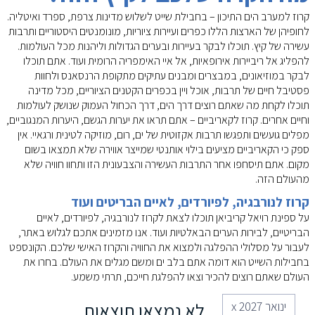
קרוז למערב הים התיכון – בחבילת שייט לשלוש מדינות צרפת, ספרד ואיטליה.
לחופיהן של הארצות הללו כפרים ועיירות ציוריות, מונומנטים היסטוריים ותרבות
עשירה של קיץ. תוכלו לבקר בעיירות ובערים הגדולות וליהנות מכל העולמות.
להפליג אל ריביירות אירופאיות, אל איי האימפריה הרומית ועוד. אתם תוכלו
לבקר במוזיאונים, במבצרים ומבנים עתיקים מתקופת הרנסאנס ולחוות
פסטיבל חיים של תרבות, אוכל ויין בכפרים הקטנים הציוריים, מכל מדינה
תוכלו לקחת מה שאתם רוצים דרך הים, דרך הכחול העמוק שנושק לעולמות
וחיים אחרים. קרוז לקאריביים – אתם תראו את יערות הגשם, היערות המנגוביים,
מפלים גועשים ותפגשו תרבות אקזוטית של ים, רום, מוזיקה לטינית ורגאיי. אין
ספק כי הקאריביים מציעים בילוי אותנטי שמייצר אווירה שלא תמצאו בשום
מקום. אתם תיסחפו אחר התרבות העשירה והצבעונית הזו ותחוו חוויה שלא
מהעולם הזה.
קרוז לנורבגיה, לפיורדים, לאיים הבריטים ועוד
על ספינת רויאל קריביאן תוכלו לצאת לקרוז לנורבגיה, לפיורדים, לאיים
הבריטיים, לבירות הערים הבאלטיות ועוד. אנו מזמינים אתכם לגלוש באתר,
לעבור על מסלולי ההפלגה ולמצוא את החוויה והקרוז האישי שלכם. הקונספט
בחבילות השייט הוא דומה אתם בלב ים ומשם מגלים את העולם. בחרו את
העולם שאתם רוצים להכיר וצאו להפלגת חייכם, תרתי משמע.
ינואר 2027 x
לא נמצאו תוצאות