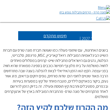
הפלגות חבילות
חיפוש מתקדם
ינואר 2027 |
בשנים האחרונות, עם שיתופי פעולה כמו שעושה חברת מונה טורס עם חברות
השייט הבינלאומיות המובילות: רויאל קאריביין, MSC, פרינסס, סלבריטי,
הפלגות, נהנים גם הישראלים מחבילות שייט- קרוזים במסלולים מיוחדים
לחוויה מושלמת על בית מלון צף חמישה כוכבים בספינה מפוארת שהיא חוויה
בפני עצמה. הקיץ הוא הזמן האידיאלי לצאת להפלגה בעונה שבה מתרחשים
הרבה מאוד שינויים לחופי הים. שדות פורחים, נופים ירוקים ובריאים, מזג אוויר
נעים, ביקור בפארקים לילדים, מטבח מיוחד של קיץ במסעדות בעיירות
ובכפרים, פסטיבלים ותרבות קיץ תוססת ופעילה. זה בדיוק הזמן להירשם
לאחד מהקרוזים של מונה טורס- מהחברות המובילות בארץ של ארגון קרוזים
מושלמים.
מה הקרוז שלכם לקיץ הזה
?